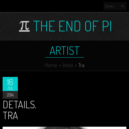
THE END OF PI
ARTIST
Home
Artist
Tra
16
JUL
2014
DETAILS.
TRA