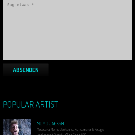
ABSENDEN
POPULAR ARTIST
MOMO JAEKSN
Moses aka Momo Jaeksn ist Kunstmaler & Fotograf
und macht Fotos für "The End of Pi".