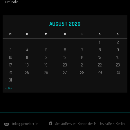
Illuminate
AUGUST 2026
M
D
M
D
F
S
S
1
2
3
4
5
6
7
8
9
10
11
12
13
14
15
16
17
18
19
20
21
22
23
24
25
26
27
28
29
30
31
« JAN
info@gene.berlin
Am äußersten Rande der Milchstraße / Berlin