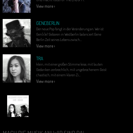
View more ›
GENEBERLIN
Der neue Pop fängt in der Veränderung an. Wer ist
Gen(r)e? Geboren in Westberlin balanciert Gene
Berlin Zeit seines Lebens zwisch...
View more ›
TRA
klein, mit einer großen Stimme leise, mit lauten
Gedanken zerbrechlich, mit ungebrochenem Geist
chaotisch, mit einem klaren Zi...
View more ›
MACH DIE MUSIK AN! WIR SIND DA!