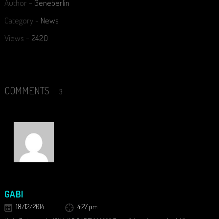
Author -
Geneberlin
Category -
News
Views -
2420
COMMENTS
3
GABI
18/12/2014
4:27 pm