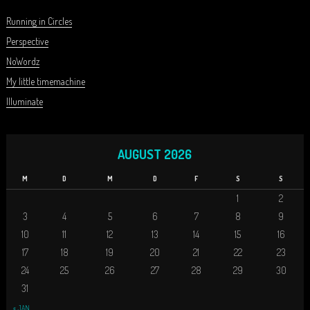
Running in Circles
Perspective
NoWordz
My little timemachine
Illuminate
AUGUST 2026
M
D
M
D
F
S
S
1
2
3
4
5
6
7
8
9
10
11
12
13
14
15
16
17
18
19
20
21
22
23
24
25
26
27
28
29
30
31
« JAN