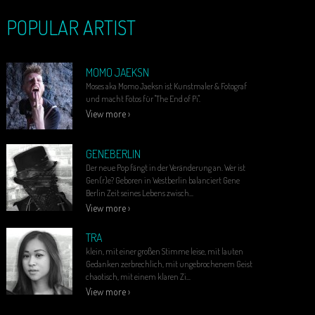
POPULAR ARTIST
MOMO JAEKSN
Moses aka Momo Jaeksn ist Kunstmaler & Fotograf
und macht Fotos für "The End of Pi".
View more ›
GENEBERLIN
Der neue Pop fängt in der Veränderung an. Wer ist
Gen(r)e? Geboren in Westberlin balanciert Gene
Berlin Zeit seines Lebens zwisch...
View more ›
TRA
klein, mit einer großen Stimme leise, mit lauten
Gedanken zerbrechlich, mit ungebrochenem Geist
chaotisch, mit einem klaren Zi...
View more ›