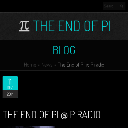
THE END OF PI
BLOG
Home
News
The End of Pi @ Piradio
11
DEZ
2014
THE END OF PI @ PIRADIO